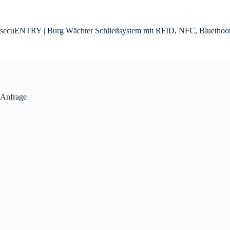
Zum
Inhalt
springen
secuENTRY | Burg Wächter Schließsystem mit RFID, NFC, Bluethoo
Anfrage