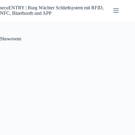
Zum
Inhalt
secuENTRY | Burg Wächter Schließsystem mit RFID,
springen
NFC, Bluethooth und APP
Showroom